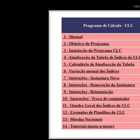
Sába
Programa de Cálculo - CLC
1 - Manual
2 - Objetivo do Programa
3 - Instalação do Programa CLC
4 - Atualização da Tabela de Índices do CL
5 - Calendário de Atualização da Tabela
6 - Variação mensal dos Índices
7 - Instruções - Assinatura Nova
8 - Instruções - Renovação da Assinatura
9 - Instruções - Reinstalação
10 - Instruções - Troca de computador
11 - Quadro Geral dos Índices do CLC
12 - Exemplos de Planilhas do CLC
13 - Moedas Nacionais
14 - Tutoriais (passo-a-passo)